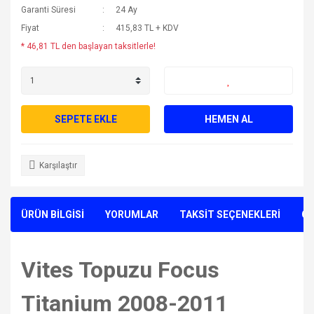
Garanti Süresi
24 Ay
Fiyat
415,83 TL + KDV
* 46,81 TL den başlayan taksitlerle!
SEPETE EKLE
HEMEN AL
Karşılaştır
ÜRÜN BİLGİSİ
YORUMLAR
TAKSİT SEÇENEKLERİ
ÖN
Vites Topuzu Focus
Titanium 2008-2011