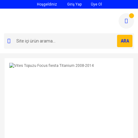
Hoşgeldiniz
Giriş Yap
Üye Ol
ARA