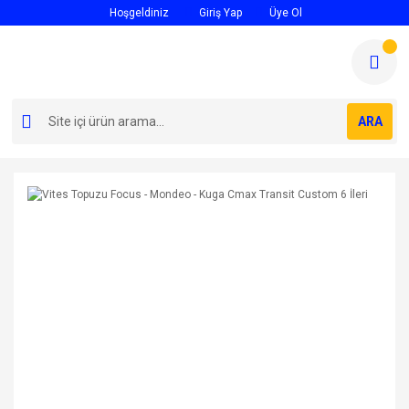
Hoşgeldiniz
Giriş Yap
Üye Ol
ARA