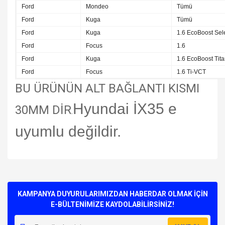
Ford
Mondeo
Tümü
Ford
Kuga
Tümü
Ford
Kuga
1.6 EcoBoost Sel
Ford
Focus
1.6
Ford
Kuga
1.6 EcoBoost Tit
Ford
Focus
1.6 Ti-VCT
BU ÜRÜNÜN ALT BAĞLANTI KISMI
Hyundai İX35 e
30MM DİR
.
uyumlu değildir.
Bu ürünün fiyat bilgisi, resim, ürün açıklamalarında ve diğer
konularda yetersiz gördüğünüz noktaları öneri formunu
Bu ürüne ilk yorumu siz yapın!
kullanarak tarafımıza iletebilirsiniz.
Görüş ve önerileriniz için teşekkür ederiz.
KAMPANYA DUYURULARIMIZDAN HABERDAR OLMAK İÇİN
E-BÜLTENİMİZE KAYDOLABİLİRSİNİZ!
Yorum Yaz
Ürün resmi kalitesiz, bozuk veya görüntülenemiyor.