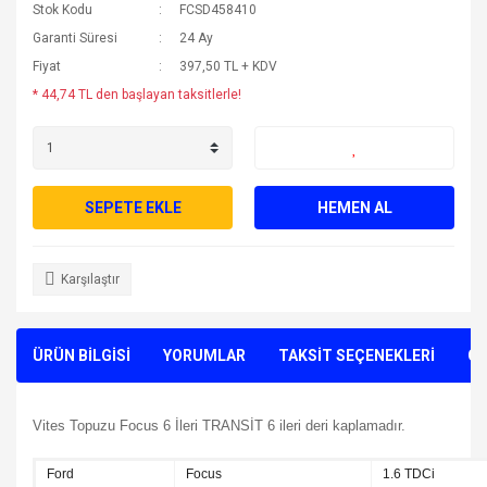
Stok Kodu
FCSD458410
Garanti Süresi
24 Ay
Fiyat
397,50 TL + KDV
* 44,74 TL den başlayan taksitlerle!
SEPETE EKLE
HEMEN AL
Karşılaştır
ÜRÜN BİLGİSİ
YORUMLAR
TAKSİT SEÇENEKLERİ
ÖN
Vites Topuzu Focus 6 İleri TRANSİT 6 ileri deri kaplamadır.
Ford
Focus
1.6 TDCi