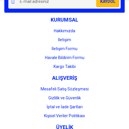
KAYDOL
Ürün açıklamasında eksik bilgiler bulunuyor.
Ürün bilgilerinde hatalar bulunuyor.
KURUMSAL
Ürün fiyatı diğer sitelerden daha pahalı.
Bu ürüne benzer farklı alternatifler olmalı.
Hakkımızda
İletişim
İletişim Formu
Havale Bildirim Formu
Gönder
Kargo Takibi
ALIŞVERİŞ
Mesafeli Satış Sözleşmesi
Gizlilik ve Güvenlik
İptal ve İade Şartları
Kişisel Veriler Politikası
ÜYELİK