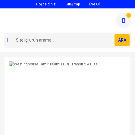
Hoşgeldiniz
Giriş Yap
Üye Ol
ARA