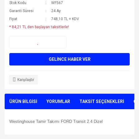
Stok Kodu
WF567
Garanti Süresi
24 Ay
Fiyat
748,10 TL + KDV
* 84,21 TL den başlayan taksitlerle!
GELİNCE HABER VER
Karşılaştır
ÜRÜN BİLGİSİ
YORUMLAR
TAKSİT SEÇENEKLERİ
ÖN
Westinghouse Tamir Takımı FORD Transit 2.4 Dizel
Bu ürünün fiyat bilgisi, resim, ürün açıklamalarında ve diğer