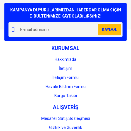
Bu ürüne ilk yorumu siz yapın!
kullanarak tarafımıza iletebilirsiniz.
Görüş ve önerileriniz için teşekkür ederiz.
KAMPANYA DUYURULARIMIZDAN HABERDAR OLMAK İÇİN
E-BÜLTENİMİZE KAYDOLABİLİRSİNİZ!
Yorum Yaz
Ürün resmi kalitesiz, bozuk veya görüntülenemiyor.
KAYDOL
Ürün açıklamasında eksik bilgiler bulunuyor.
Ürün bilgilerinde hatalar bulunuyor.
KURUMSAL
Ürün fiyatı diğer sitelerden daha pahalı.
Bu ürüne benzer farklı alternatifler olmalı.
Hakkımızda
İletişim
İletişim Formu
Havale Bildirim Formu
Gönder
Kargo Takibi
ALIŞVERİŞ
Mesafeli Satış Sözleşmesi
Gizlilik ve Güvenlik