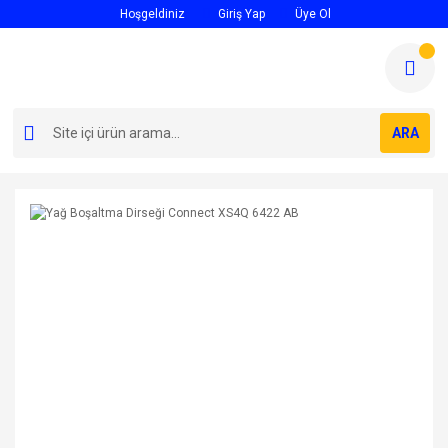
Hoşgeldiniz
Giriş Yap
Üye Ol
ARA