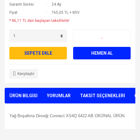
Garanti Süresi
24 Ay
Fiyat
765,05 TL + KDV
* 86,11 TL den başlayan taksitlerle!
SEPETE EKLE
HEMEN AL
Karşılaştır
ÜRÜN BİLGİSİ
YORUMLAR
TAKSİT SEÇENEKLERİ
ÖN
Yağ Boşaltma Dirseği Connect XS4Q 6422 AB ORJİNAL ÜRÜN.
Bu ürünün fiyat bilgisi, resim, ürün açıklamalarında ve diğer
konularda yetersiz gördüğünüz noktaları öneri formunu