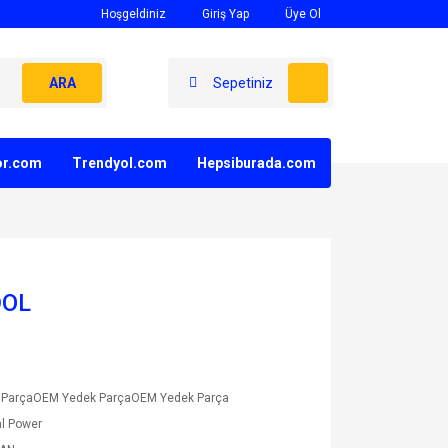
Hoşgeldiniz
Giriş Yap
Üye Ol
ARA
Sepetiniz
yor.com
Trendyol.com
Hepsiburada.com
DOL
 ParçaOEM Yedek ParçaOEM Yedek Parça
l Power