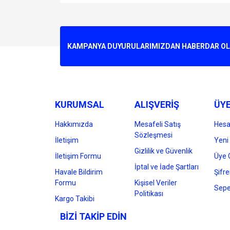
Bu ürünün fiyat bilgisi, resim, ürün açıklamalarında v
Görüş ve önerileriniz için teşekkür ederiz.
Ürün resmi kalitesiz, bozuk veya görüntülenemiyo
KAMPANYA DUYURULARIMIZDAN HABERDAR OLMA
Ürün açıklamasında eksik bilgiler bulunuyor.
Ürün bilgilerinde hatalar bulunuyor.
Ürün fiyatı diğer sitelerden daha pahalı.
Bu ürüne benzer farklı alternatifler olmalı.
KURUMSAL
ALIŞVERİŞ
ÜYE
Hakkımızda
Mesafeli Satış
Hes
Sözleşmesi
İletişim
Yeni 
Gizlilik ve Güvenlik
İletişim Formu
Üye G
İptal ve İade Şartları
Havale Bildirim
Şifr
Formu
Kişisel Veriler
Sepe
Politikası
Kargo Takibi
BİZİ TAKİP EDİN