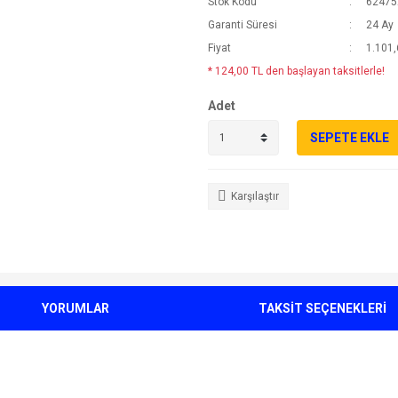
Stok Kodu
6247
Garanti Süresi
24 Ay
Fiyat
1.101,
* 124,00 TL den başlayan taksitlerle!
Adet
SEPETE EKLE
Karşılaştır
YORUMLAR
TAKSİT SEÇENEKLERİ