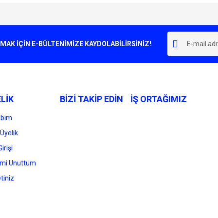
e diğer konularda yetersiz gördüğünüz noktaları öneri formunu kullanarak tarafımı
Bu ürüne ilk yorumu siz yapın!
r.
K İÇİN E-BÜLTENİMİZE KAYDOLABİLİRSİNİZ!
Yorum Yaz
LİK
BİZİ TAKİP EDİN
İŞ ORTAĞIMIZ
abım
Üyelik
irişi
Gönder
emi Unuttum
tiniz