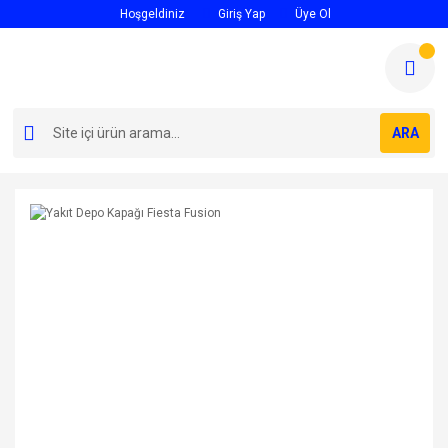
Hoşgeldiniz
Giriş Yap
Üye Ol
ARA