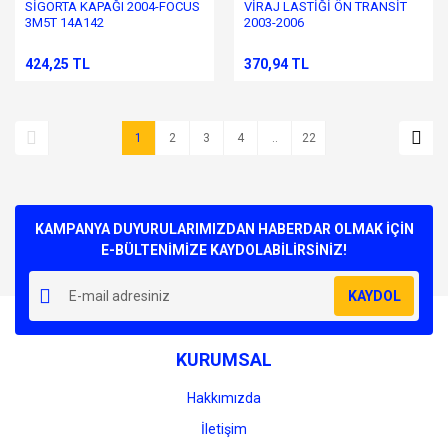
SİGORTA KAPAĞI 2004-FOCUS
VİRAJ LASTİĞİ ÖN TRANSİT
3M5T 14A142
2003-2006
424,25 TL
370,94 TL
1
2
3
4
..
22
KAMPANYA DUYURULARIMIZDAN HABERDAR OLMAK İÇİN
E-BÜLTENİMİZE KAYDOLABİLİRSİNİZ!
KAYDOL
KURUMSAL
Hakkımızda
İletişim