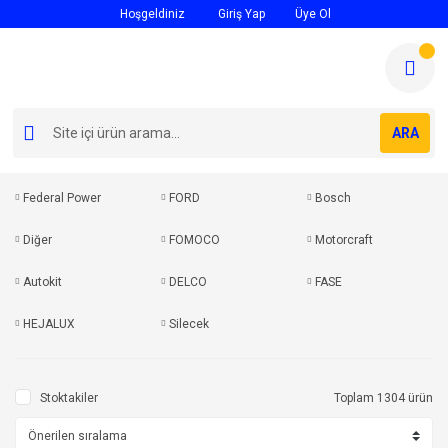
Hoşgeldiniz
Giriş Yap
Üye Ol
ARA
Federal Power
FORD
Bosch
Diğer
FOMOCO
Motorcraft
Autokit
DELCO
FASE
HEJALUX
Silecek
Stoktakiler
Toplam 1304 ürün