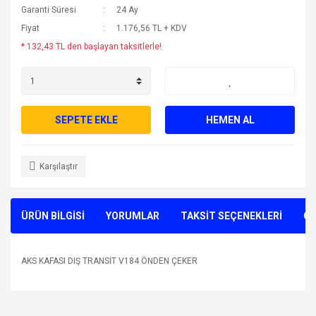
Garanti Süresi
24 Ay
Fiyat
1.176,56 TL + KDV
* 132,43 TL den başlayan taksitlerle!
SEPETE EKLE
HEMEN AL
Karşılaştır
ÜRÜN BİLGİSİ
YORUMLAR
TAKSİT SEÇENEKLERİ
ÖN
AKS KAFASI DIŞ TRANSİT V184 ÖNDEN ÇEKER
Bu ürünün fiyat bilgisi, resim, ürün açıklamalarında ve diğer
konularda yetersiz gördüğünüz noktaları öneri formunu