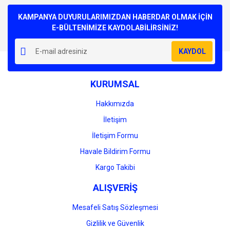
Bu ürüne ilk yorumu siz yapın!
kullanarak tarafımıza iletebilirsiniz.
Görüş ve önerileriniz için teşekkür ederiz.
KAMPANYA DUYURULARIMIZDAN HABERDAR OLMAK İÇİN
E-BÜLTENİMİZE KAYDOLABİLİRSİNİZ!
Yorum Yaz
Ürün resmi kalitesiz, bozuk veya görüntülenemiyor.
KAYDOL
Ürün açıklamasında eksik bilgiler bulunuyor.
Ürün bilgilerinde hatalar bulunuyor.
KURUMSAL
Ürün fiyatı diğer sitelerden daha pahalı.
Bu ürüne benzer farklı alternatifler olmalı.
Hakkımızda
İletişim
İletişim Formu
Havale Bildirim Formu
Gönder
Kargo Takibi
ALIŞVERİŞ
Mesafeli Satış Sözleşmesi
Gizlilik ve Güvenlik