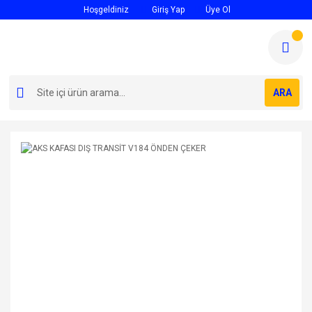
Hoşgeldiniz
Giriş Yap
Üye Ol
ARA