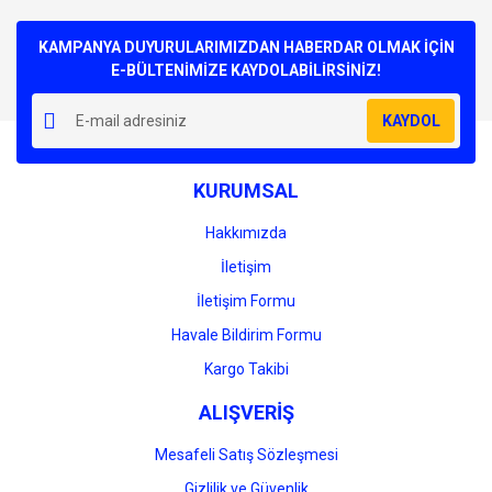
konularda yetersiz gördüğünüz noktaları öneri formunu
Bu ürüne ilk yorumu siz yapın!
kullanarak tarafımıza iletebilirsiniz.
Görüş ve önerileriniz için teşekkür ederiz.
KAMPANYA DUYURULARIMIZDAN HABERDAR OLMAK İÇİN
E-BÜLTENİMİZE KAYDOLABİLİRSİNİZ!
Yorum Yaz
Ürün resmi kalitesiz, bozuk veya görüntülenemiyor.
KAYDOL
Ürün açıklamasında eksik bilgiler bulunuyor.
Ürün bilgilerinde hatalar bulunuyor.
KURUMSAL
Ürün fiyatı diğer sitelerden daha pahalı.
Bu ürüne benzer farklı alternatifler olmalı.
Hakkımızda
İletişim
İletişim Formu
Havale Bildirim Formu
Gönder
Kargo Takibi
ALIŞVERİŞ
Mesafeli Satış Sözleşmesi
Gizlilik ve Güvenlik