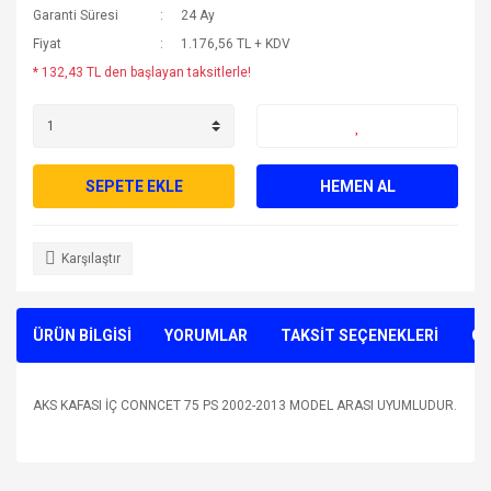
Garanti Süresi
24 Ay
Fiyat
1.176,56 TL + KDV
* 132,43 TL den başlayan taksitlerle!
SEPETE EKLE
HEMEN AL
Karşılaştır
ÜRÜN BİLGİSİ
YORUMLAR
TAKSİT SEÇENEKLERİ
ÖN
AKS KAFASI İÇ CONNCET 75 PS 2002-2013 MODEL ARASI UYUMLUDUR.
Bu ürünün fiyat bilgisi, resim, ürün açıklamalarında ve diğer