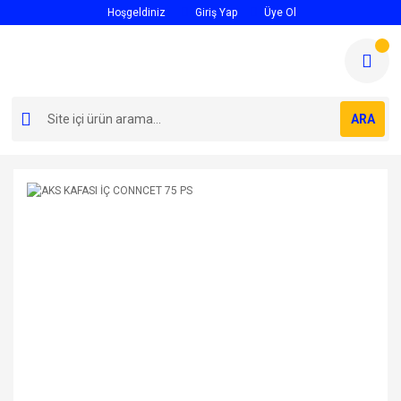
Hoşgeldiniz
Giriş Yap
Üye Ol
ARA