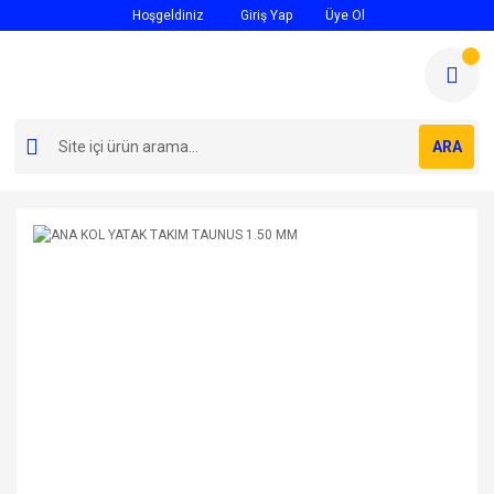
Hoşgeldiniz
Giriş Yap
Üye Ol
ARA