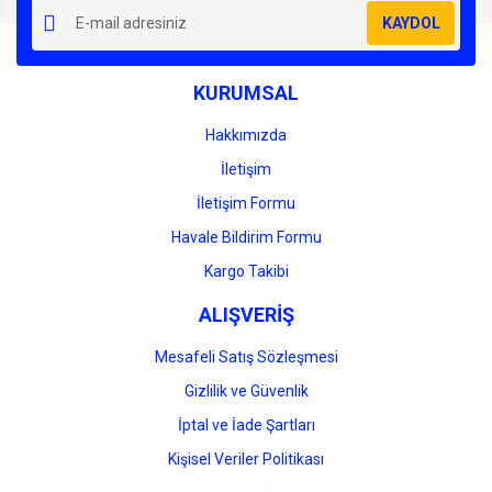
Ürün resmi kalitesiz, bozuk veya görüntülenemiyor.
KAYDOL
Ürün açıklamasında eksik bilgiler bulunuyor.
Ürün bilgilerinde hatalar bulunuyor.
KURUMSAL
Ürün fiyatı diğer sitelerden daha pahalı.
Bu ürüne benzer farklı alternatifler olmalı.
Hakkımızda
İletişim
İletişim Formu
Havale Bildirim Formu
Gönder
Kargo Takibi
ALIŞVERİŞ
Mesafeli Satış Sözleşmesi
Gizlilik ve Güvenlik
İptal ve İade Şartları
Kişisel Veriler Politikası