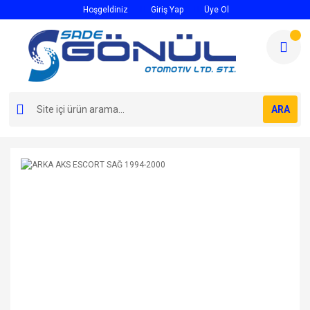
Hoşgeldiniz
Giriş Yap
Üye Ol
ARA