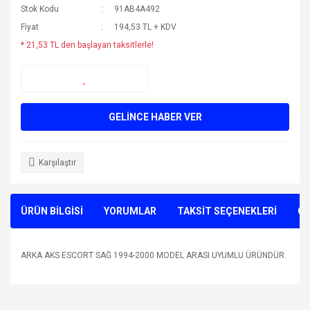
Stok Kodu
91AB4A492
Fiyat
194,53 TL + KDV
* 21,53 TL den başlayan taksitlerle!
GELİNCE HABER VER
Karşılaştır
ÜRÜN BİLGİSİ
YORUMLAR
TAKSİT SEÇENEKLERİ
ÖN
ARKA AKS ESCORT SAĞ 1994-2000 MODEL ARASI UYUMLU ÜRÜNDÜR.
Bu ürünün fiyat bilgisi, resim, ürün açıklamalarında ve diğer
konularda yetersiz gördüğünüz noktaları öneri formunu