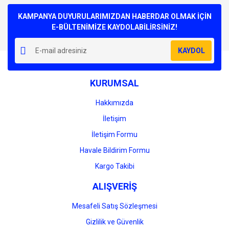
Bu ürüne ilk yorumu siz yapın!
kullanarak tarafımıza iletebilirsiniz.
Görüş ve önerileriniz için teşekkür ederiz.
KAMPANYA DUYURULARIMIZDAN HABERDAR OLMAK İÇİN
E-BÜLTENİMİZE KAYDOLABİLİRSİNİZ!
Yorum Yaz
Ürün resmi kalitesiz, bozuk veya görüntülenemiyor.
KAYDOL
Ürün açıklamasında eksik bilgiler bulunuyor.
Ürün bilgilerinde hatalar bulunuyor.
KURUMSAL
Ürün fiyatı diğer sitelerden daha pahalı.
Bu ürüne benzer farklı alternatifler olmalı.
Hakkımızda
İletişim
İletişim Formu
Havale Bildirim Formu
Gönder
Kargo Takibi
ALIŞVERİŞ
Mesafeli Satış Sözleşmesi
Gizlilik ve Güvenlik