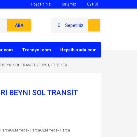
Hoşgeldiniz
Giriş Yap
Üye Ol
ARA
Sepetiniz
yor.com
Trendyol.com
Hepsiburada.com
İ BEYNİ SOL TRANSİT 200PS ÇİFT TEKER
Rİ BEYNİ SOL TRANSİT
 ParçaOEM Yedek ParçaOEM Yedek Parça