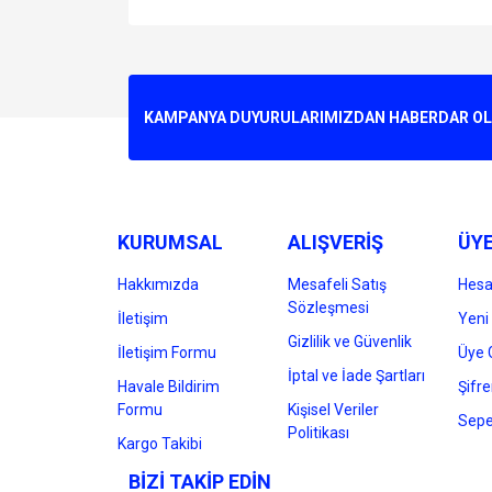
Bu ürünün fiyat bilgisi, resim, ürün açıklamalarında v
Görüş ve önerileriniz için teşekkür ederiz.
Ürün resmi kalitesiz, bozuk veya görüntülenemiyo
KAMPANYA DUYURULARIMIZDAN HABERDAR OLMA
Ürün açıklamasında eksik bilgiler bulunuyor.
Ürün bilgilerinde hatalar bulunuyor.
Ürün fiyatı diğer sitelerden daha pahalı.
Bu ürüne benzer farklı alternatifler olmalı.
KURUMSAL
ALIŞVERİŞ
ÜYE
Hakkımızda
Mesafeli Satış
Hes
Sözleşmesi
İletişim
Yeni 
Gizlilik ve Güvenlik
İletişim Formu
Üye G
İptal ve İade Şartları
Havale Bildirim
Şifr
Formu
Kişisel Veriler
Sepe
Politikası
Kargo Takibi
BİZİ TAKİP EDİN