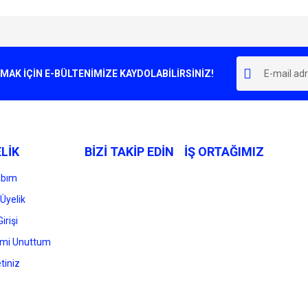
e diğer konularda yetersiz gördüğünüz noktaları öneri formunu kullanarak tarafımı
Bu ürüne ilk yorumu siz yapın!
r.
K İÇİN E-BÜLTENİMİZE KAYDOLABİLİRSİNİZ!
Yorum Yaz
LİK
BİZİ TAKİP EDİN
İŞ ORTAĞIMIZ
abım
Üyelik
irişi
Gönder
emi Unuttum
tiniz