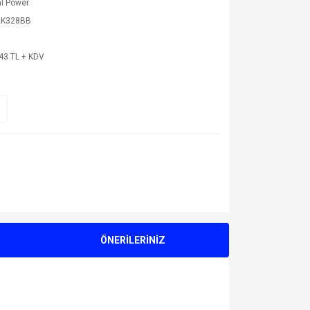
l Power
2K328BB
43 TL + KDV
ÖNERİLERİNİZ