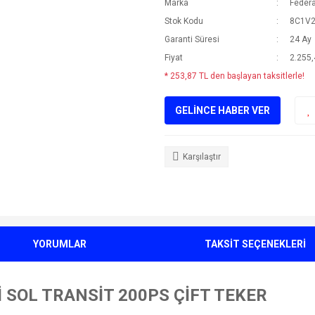
Marka
Federa
Stok Kodu
8C1V
Garanti Süresi
24 Ay
Fiyat
2.255,
* 253,87 TL den başlayan taksitlerle!
GELİNCE HABER VER
Karşılaştır
YORUMLAR
TAKSİT SEÇENEKLERİ
 SOL TRANSİT 200PS ÇİFT TEKER