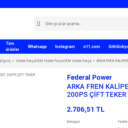
Tüm
Whatsapp
Instagram
n11.com
GittiGidi
ürünler
aEgzoz
Yedek ParçaOEM Yedek ParçaOEM Yedek Parça
ARKA FREN KALİPER
Federal Power
ARKA FREN KALİPE
200PS ÇİFT TEKER
2.706,51 TL
Kategori
Yedek