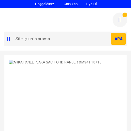
Hoşgeldiniz
Giriş Yap
Üye Ol
ARA