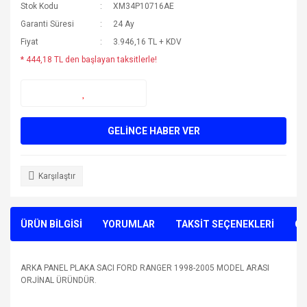
Stok Kodu
XM34P10716AE
Garanti Süresi
24 Ay
Fiyat
3.946,16 TL + KDV
* 444,18 TL den başlayan taksitlerle!
GELİNCE HABER VER
Karşılaştır
ÜRÜN BİLGİSİ
YORUMLAR
TAKSİT SEÇENEKLERİ
ÖN
ARKA PANEL PLAKA SACI FORD RANGER 1998-2005 MODEL ARASI
ORJİNAL ÜRÜNDÜR.