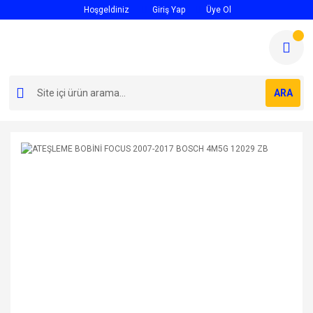
Hoşgeldiniz
Giriş Yap
Üye Ol
ARA