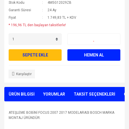
Stok Kodu
4M5G12029ZB
Garanti Süresi
24 Ay
Fiyat
1.749,83 TL + KDV
* 196,96 TL den başlayan taksitlerle!
SEPETE EKLE
HEMEN AL
Karşılaştır
ÜRÜN BİLGİSİ
YORUMLAR
TAKSİT SEÇENEKLERİ
ÖN
ATEŞLEME BOBİNİ FOCUS 2007 2017 MODELARASI BOSCH MARKA
MONTAJ ÜRÜNDÜR.