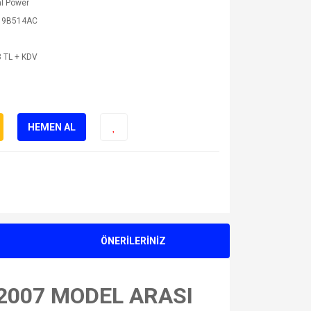
l Power
19B514AC
 TL + KDV
HEMEN AL
ÖNERİLERİNİZ
2007 MODEL ARASI