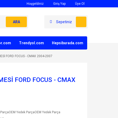
Hoşgeldiniz
Giriş Yap
Üye Ol
ARA
Sepetiniz
yor.com
Trendyol.com
Hepsiburada.com
Sİ FORD FOCUS - CMAX 2004-2007
ESİ FORD FOCUS - CMAX
 ParçaOEM Yedek ParçaOEM Yedek Parça