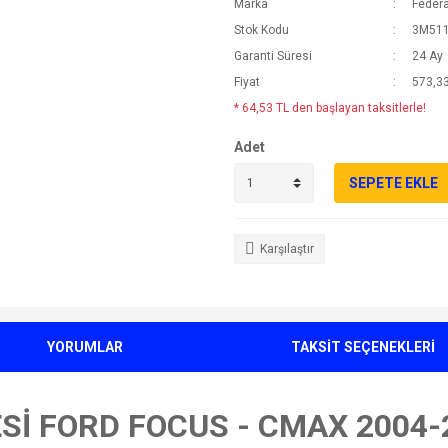
Marka
Federa
Stok Kodu
3M51
Garanti Süresi
24 Ay
Fiyat
573,33
* 64,53 TL den başlayan taksitlerle!
Adet
SEPETE EKLE
Karşılaştır
YORUMLAR
TAKSİT SEÇENEKLERİ
İ FORD FOCUS - CMAX 2004-