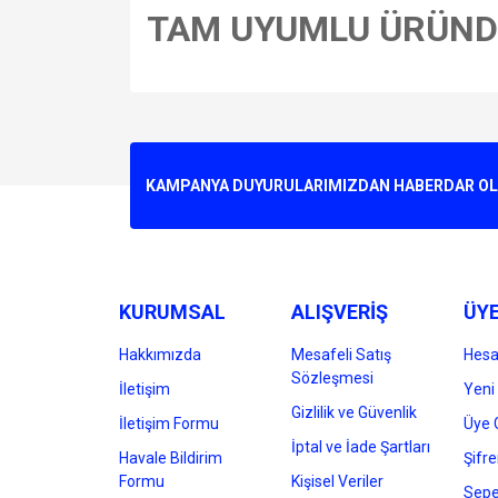
TAM UYUMLU ÜRÜN
Bu ürünün fiyat bilgisi, resim, ürün açıklamalarında v
Görüş ve önerileriniz için teşekkür ederiz.
Ürün resmi kalitesiz, bozuk veya görüntülenemiyo
KAMPANYA DUYURULARIMIZDAN HABERDAR OLMA
Ürün açıklamasında eksik bilgiler bulunuyor.
Ürün bilgilerinde hatalar bulunuyor.
Ürün fiyatı diğer sitelerden daha pahalı.
Bu ürüne benzer farklı alternatifler olmalı.
KURUMSAL
ALIŞVERİŞ
ÜYE
Hakkımızda
Mesafeli Satış
Hes
Sözleşmesi
İletişim
Yeni 
Gizlilik ve Güvenlik
İletişim Formu
Üye G
İptal ve İade Şartları
Havale Bildirim
Şifr
Formu
Kişisel Veriler
Sepe