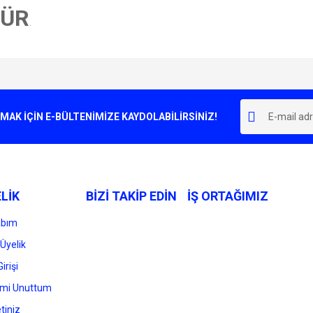
DÜR
.
e diğer konularda yetersiz gördüğünüz noktaları öneri formunu kullanarak tarafımı
Bu ürüne ilk yorumu siz yapın!
r.
K İÇİN E-BÜLTENİMİZE KAYDOLABİLİRSİNİZ!
Yorum Yaz
LİK
BİZİ TAKİP EDİN
İŞ ORTAĞIMIZ
abım
Üyelik
irişi
Gönder
emi Unuttum
tiniz