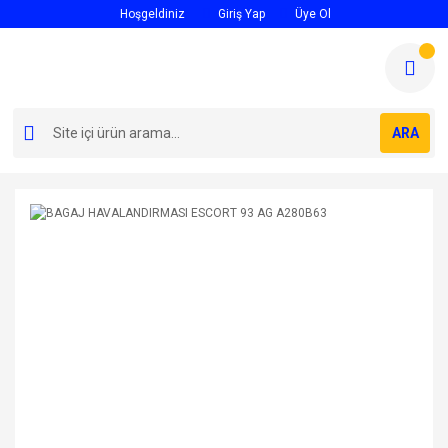
Hoşgeldiniz
Giriş Yap
Üye Ol
ARA