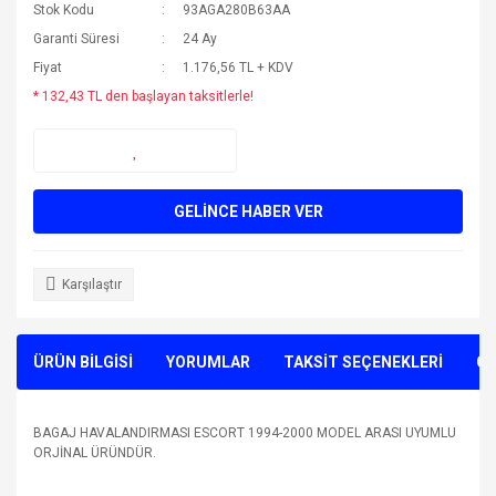
Stok Kodu
93AGA280B63AA
Garanti Süresi
24 Ay
Fiyat
1.176,56 TL + KDV
* 132,43 TL den başlayan taksitlerle!
GELİNCE HABER VER
Karşılaştır
ÜRÜN BİLGİSİ
YORUMLAR
TAKSİT SEÇENEKLERİ
ÖN
BAGAJ HAVALANDIRMASI ESCORT 1994-2000 MODEL ARASI UYUMLU
ORJİNAL ÜRÜNDÜR.