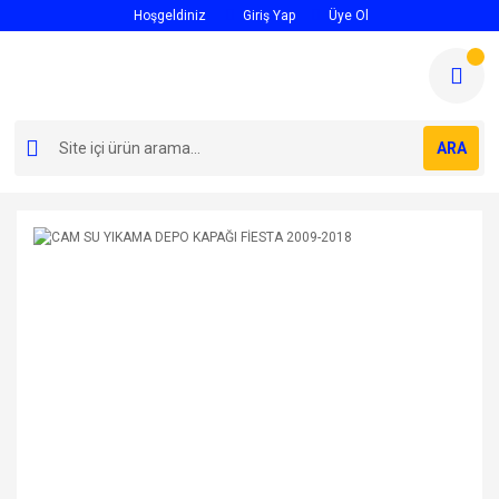
Hoşgeldiniz
Giriş Yap
Üye Ol
ARA