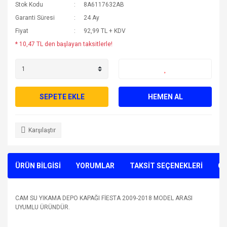
Stok Kodu
8A6117632AB
Garanti Süresi
24 Ay
Fiyat
92,99 TL + KDV
* 10,47 TL den başlayan taksitlerle!
SEPETE EKLE
HEMEN AL
Karşılaştır
ÜRÜN BİLGİSİ
YORUMLAR
TAKSİT SEÇENEKLERİ
ÖN
CAM SU YIKAMA DEPO KAPAĞI FİESTA 2009-2018 MODEL ARASI
UYUMLU ÜRÜNDÜR.