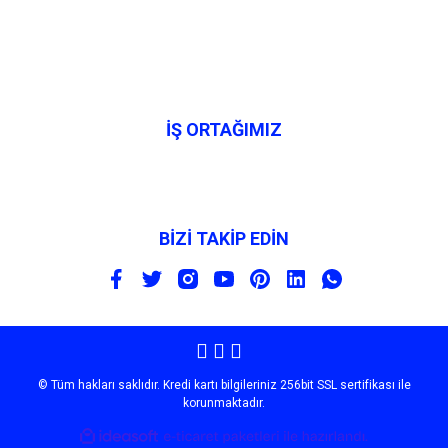
İŞ ORTAĞIMIZ
BİZİ TAKİP EDİN
© Tüm hakları saklıdır. Kredi kartı bilgileriniz 256bit SSL sertifikası ile
korunmaktadır.
ile
ideasoft
e-