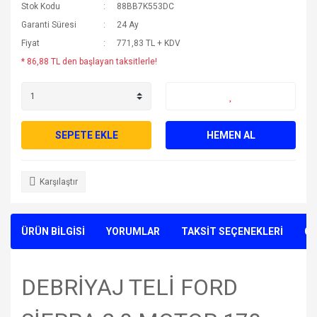
Stok Kodu
88BB7K553DC
Garanti Süresi
24 Ay
Fiyat
771,83 TL + KDV
* 86,88 TL den başlayan taksitlerle!
SEPETE EKLE
HEMEN AL
Karşılaştır
ÜRÜN BİLGİSİ
YORUMLAR
TAKSİT SEÇENEKLERİ
ÖN
DEBRİYAJ TELİ FORD