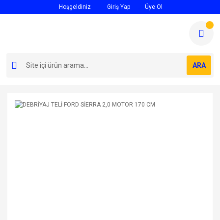
Hoşgeldiniz
Giriş Yap
Üye Ol
ARA