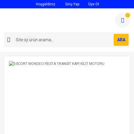
Hoşgeldiniz
Giriş Yap
Üye Ol
ARA