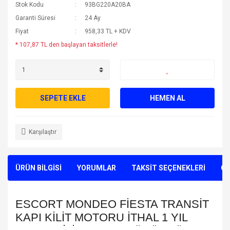
Stok Kodu
93BG220A20BA
Garanti Süresi
24 Ay
Fiyat
958,33 TL + KDV
* 107,87 TL den başlayan taksitlerle!
SEPETE EKLE
HEMEN AL
Karşılaştır
ÜRÜN BİLGİSİ
YORUMLAR
TAKSİT SEÇENEKLERİ
ÖN
ESCORT MONDEO FİESTA TRANSİT
KAPI KİLİT MOTORU İTHAL 1 YIL