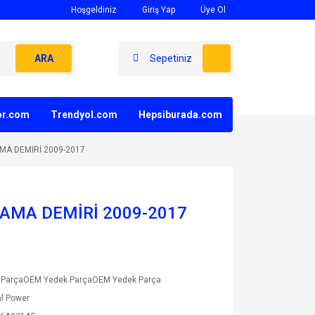
Hoşgeldiniz
Giriş Yap
Üye Ol
ARA
Sepetiniz
yor.com
Trendyol.com
Hepsiburada.com
MA DEMİRİ 2009-2017
AMA DEMİRİ 2009-2017
 ParçaOEM Yedek ParçaOEM Yedek Parça
l Power