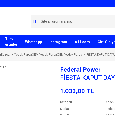
Tüm
Whatsapp
Instagram
n11.com
GittiGidi
ürünler
aEgzoz
Yedek ParçaOEM Yedek ParçaOEM Yedek Parça
FİESTA KAPUT DAYA
Federal Power
FİESTA KAPUT DAY
1.033,00 TL
Kategori
Yedek
Marka
Federa