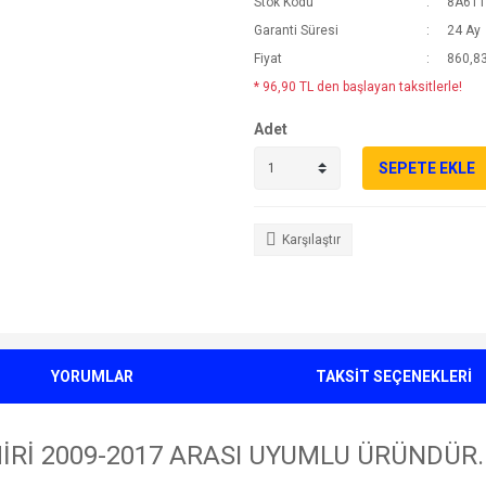
Stok Kodu
8A61
Garanti Süresi
24 Ay
Fiyat
860,83
* 96,90 TL den başlayan taksitlerle!
Adet
SEPETE EKLE
Karşılaştır
YORUMLAR
TAKSİT SEÇENEKLERİ
Rİ 2009-2017 ARASI UYUMLU ÜRÜNDÜR.