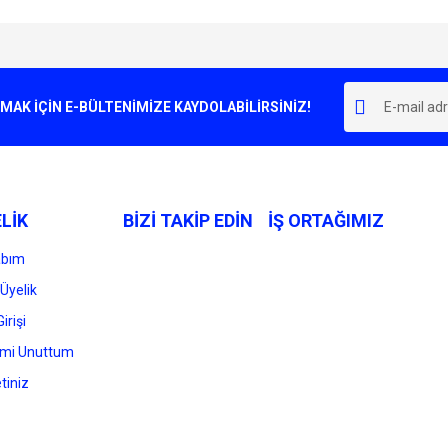
e diğer konularda yetersiz gördüğünüz noktaları öneri formunu kullanarak tarafımı
Bu ürüne ilk yorumu siz yapın!
r.
K İÇİN E-BÜLTENİMİZE KAYDOLABİLİRSİNİZ!
Yorum Yaz
LİK
BİZİ TAKİP EDİN
İŞ ORTAĞIMIZ
abım
Üyelik
irişi
Gönder
emi Unuttum
tiniz