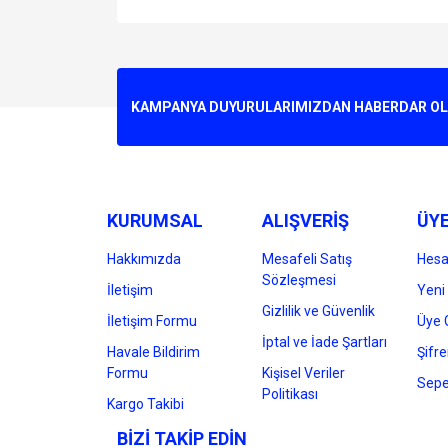
Bu ürünün fiyat bilgisi, resim, ürün açıklamalarında v
Görüş ve önerileriniz için teşekkür ederiz.
Ürün resmi kalitesiz, bozuk veya görüntülenemiyo
KAMPANYA DUYURULARIMIZDAN HABERDAR OLMA
Ürün açıklamasında eksik bilgiler bulunuyor.
Ürün bilgilerinde hatalar bulunuyor.
Ürün fiyatı diğer sitelerden daha pahalı.
Bu ürüne benzer farklı alternatifler olmalı.
KURUMSAL
ALIŞVERİŞ
ÜYE
Hakkımızda
Mesafeli Satış
Hes
Sözleşmesi
İletişim
Yeni 
Gizlilik ve Güvenlik
İletişim Formu
Üye G
İptal ve İade Şartları
Havale Bildirim
Şifr
Formu
Kişisel Veriler
Sepe
Politikası
Kargo Takibi
BİZİ TAKİP EDİN