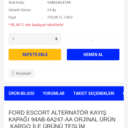
Stok Kodu
94AB6A247AA
Garanti Süresi
24 Ay
Fiyat
759,08 TL + KDV
* 85,44 TL den başlayan taksitlerle!
SEPETE EKLE
HEMEN AL
Karşılaştır
ÜRÜN BİLGİSİ
YORUMLAR
TAKSİT SEÇENEKLERİ
ÖN
FORD ESCORT ALTERNATÖR KAYIŞ
KAPAĞI 94AB-6A247-AA ORJİNAL ÜRÜN
.KARGO İLE ÜRÜNÜ TESLİM