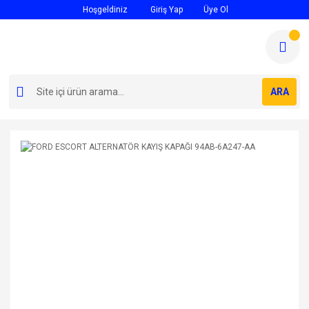
Hoşgeldiniz
Giriş Yap
Üye Ol
ARA