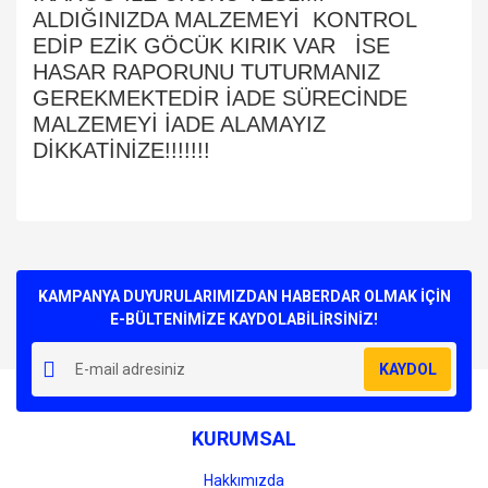
ALDIĞINIZDA MALZEMEYİ KONTROL
EDİP EZİK GÖCÜK KIRIK VAR İSE
HASAR RAPORUNU TUTURMANIZ
GEREKMEKTEDİR İADE SÜRECİNDE
MALZEMEYİ İADE ALAMAYIZ
DİKKATİNİZE!!!!!!!
Bu ürünün fiyat bilgisi, resim, ürün açıklamalarında ve diğer
konularda yetersiz gördüğünüz noktaları öneri formunu
Bu ürüne ilk yorumu siz yapın!
kullanarak tarafımıza iletebilirsiniz.
Görüş ve önerileriniz için teşekkür ederiz.
KAMPANYA DUYURULARIMIZDAN HABERDAR OLMAK İÇİN
E-BÜLTENİMİZE KAYDOLABİLİRSİNİZ!
Yorum Yaz
Ürün resmi kalitesiz, bozuk veya görüntülenemiyor.
KAYDOL
Ürün açıklamasında eksik bilgiler bulunuyor.
Ürün bilgilerinde hatalar bulunuyor.
KURUMSAL
Ürün fiyatı diğer sitelerden daha pahalı.
Bu ürüne benzer farklı alternatifler olmalı.
Hakkımızda