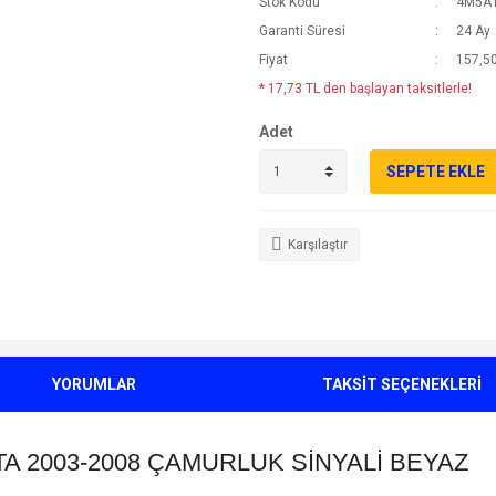
Stok Kodu
4M5A
Garanti Süresi
24 Ay
Fiyat
157,50
* 17,73 TL den başlayan taksitlerle!
Adet
SEPETE EKLE
Karşılaştır
YORUMLAR
TAKSİT SEÇENEKLERİ
TA 2003-2008 ÇAMURLUK SİNYALİ BEYAZ