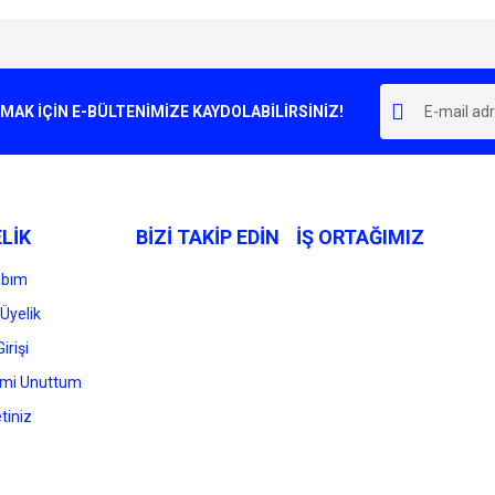
e diğer konularda yetersiz gördüğünüz noktaları öneri formunu kullanarak tarafımı
Bu ürüne ilk yorumu siz yapın!
r.
K İÇİN E-BÜLTENİMİZE KAYDOLABİLİRSİNİZ!
Yorum Yaz
LİK
BİZİ TAKİP EDİN
İŞ ORTAĞIMIZ
abım
Üyelik
irişi
Gönder
emi Unuttum
tiniz