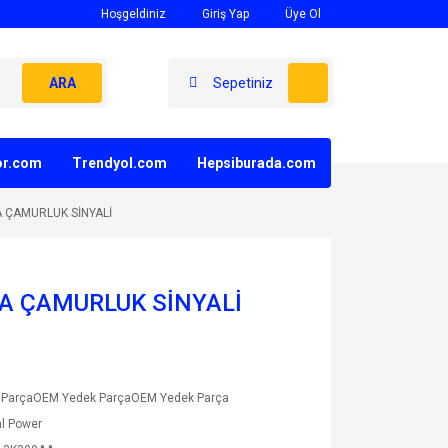
Hoşgeldiniz
Giriş Yap
Üye Ol
ARA
Sepetiniz
yor.com
Trendyol.com
Hepsiburada.com
A ÇAMURLUK SİNYALİ
TA ÇAMURLUK SİNYALİ
 ParçaOEM Yedek ParçaOEM Yedek Parça
l Power