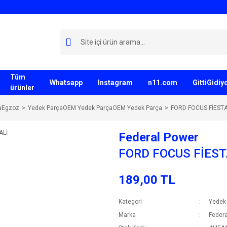
Tüm
Whatsapp
Instagram
n11.com
GittiGidi
ürünler
aEgzoz
Yedek ParçaOEM Yedek ParçaOEM Yedek Parça
FORD FOCUS FİEST
Federal Power
FORD FOCUS FİES
189,00 TL
Kategori
Yedek
Marka
Federa