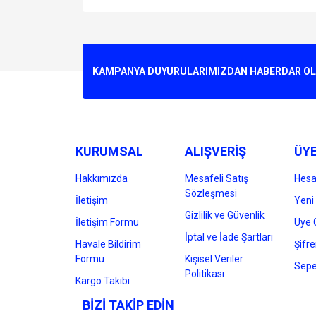
Bu ürünün fiyat bilgisi, resim, ürün açıklamalarında v
Görüş ve önerileriniz için teşekkür ederiz.
Ürün resmi kalitesiz, bozuk veya görüntülenemiyo
KAMPANYA DUYURULARIMIZDAN HABERDAR OLMA
Ürün açıklamasında eksik bilgiler bulunuyor.
Ürün bilgilerinde hatalar bulunuyor.
Ürün fiyatı diğer sitelerden daha pahalı.
Bu ürüne benzer farklı alternatifler olmalı.
KURUMSAL
ALIŞVERİŞ
ÜYE
Hakkımızda
Mesafeli Satış
Hes
Sözleşmesi
İletişim
Yeni 
Gizlilik ve Güvenlik
İletişim Formu
Üye G
İptal ve İade Şartları
Havale Bildirim
Şifr
Formu
Kişisel Veriler
Sepe
Politikası
Kargo Takibi
BİZİ TAKİP EDİN