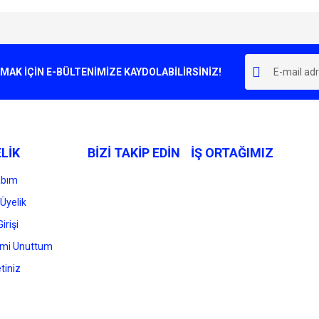
e diğer konularda yetersiz gördüğünüz noktaları öneri formunu kullanarak tarafımı
Bu ürüne ilk yorumu siz yapın!
r.
K İÇİN E-BÜLTENİMİZE KAYDOLABİLİRSİNİZ!
Yorum Yaz
LİK
BİZİ TAKİP EDİN
İŞ ORTAĞIMIZ
abım
Üyelik
irişi
Gönder
emi Unuttum
tiniz