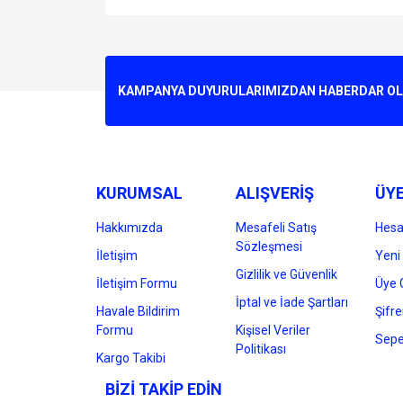
Bu ürünün fiyat bilgisi, resim, ürün açıklamalarında v
Görüş ve önerileriniz için teşekkür ederiz.
Ürün resmi kalitesiz, bozuk veya görüntülenemiyo
KAMPANYA DUYURULARIMIZDAN HABERDAR OLMA
Ürün açıklamasında eksik bilgiler bulunuyor.
Ürün bilgilerinde hatalar bulunuyor.
Ürün fiyatı diğer sitelerden daha pahalı.
Bu ürüne benzer farklı alternatifler olmalı.
KURUMSAL
ALIŞVERİŞ
ÜYE
Hakkımızda
Mesafeli Satış
Hes
Sözleşmesi
İletişim
Yeni 
Gizlilik ve Güvenlik
İletişim Formu
Üye G
İptal ve İade Şartları
Havale Bildirim
Şifr
Formu
Kişisel Veriler
Sepe
Politikası
Kargo Takibi
BİZİ TAKİP EDİN