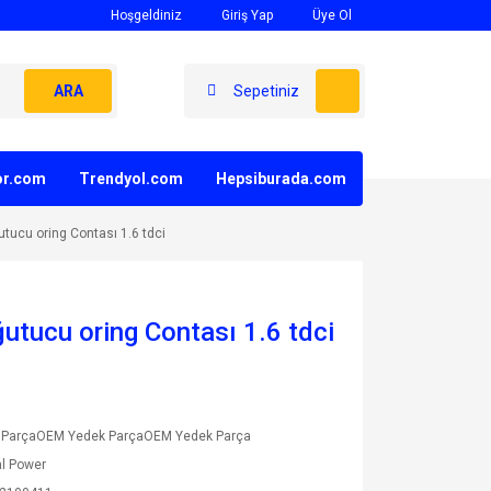
Hoşgeldiniz
Giriş Yap
Üye Ol
ARA
Sepetiniz
yor.com
Trendyol.com
Hepsiburada.com
tucu oring Contası 1.6 tdci
utucu oring Contası 1.6 tdci
 ParçaOEM Yedek ParçaOEM Yedek Parça
l Power