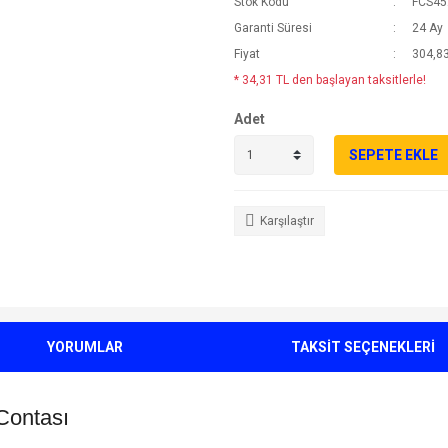
Stok Kodu
FCS45
Garanti Süresi
24 Ay
Fiyat
304,83
* 34,31 TL den başlayan taksitlerle!
Adet
SEPETE EKLE
Karşılaştır
YORUMLAR
TAKSİT SEÇENEKLERİ
Contası