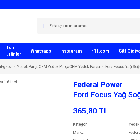
Tüm
Whatsapp
Instagram
n11.com
GittiGidi
ürünler
aEgzoz
Yedek ParçaOEM Yedek ParçaOEM Yedek Parça
Ford Focus Yağ Soğu
Federal Power
Ford Focus Yağ Soğ
365,80 TL
Kategori
Yedek
Marka
Federa