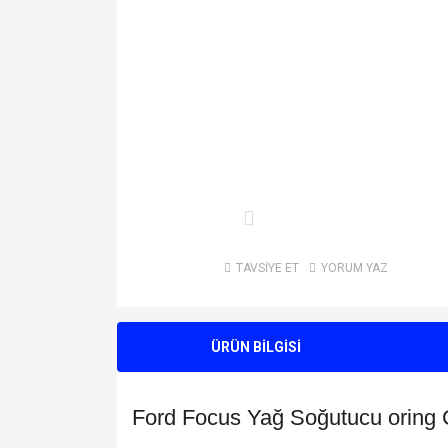
TAVSİYE ET
YORUM YAZ
ÜRÜN BİLGİSİ
Ford Focus Yağ Soğutucu oring 