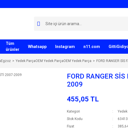
Tüm
Whatsapp
Instagram
n11.com
GittiGidi
ürünler
aEgzoz
Yedek ParçaOEM Yedek ParçaOEM Yedek Parça
FORD RANGER SİS F
FORD RANGER SİS 
2009
455,05 TL
Kategori
Yedek
Stok Kodu
63413
Fiyat
385,64