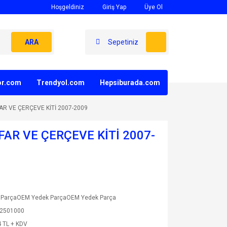
Hoşgeldiniz
Giriş Yap
Üye Ol
ARA
Sepetiniz
yor.com
Trendyol.com
Hepsiburada.com
AR VE ÇERÇEVE KİTİ 2007-2009
FAR VE ÇERÇEVE KİTİ 2007-
 ParçaOEM Yedek ParçaOEM Yedek Parça
2501000
 TL + KDV