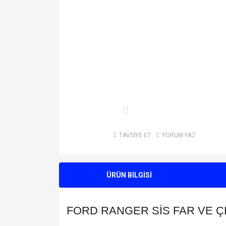
TAVSİYE ET
YORUM YAZ
ÜRÜN BİLGİSİ
FORD RANGER SİS FAR VE Ç