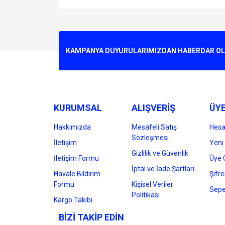
Bu ürünün fiyat bilgisi, resim, ürün açıklamalarında v
Görüş ve önerileriniz için teşekkür ederiz.
Ürün resmi kalitesiz, bozuk veya görüntülenemiyo
KAMPANYA DUYURULARIMIZDAN HABERDAR OLMA
Ürün açıklamasında eksik bilgiler bulunuyor.
Ürün bilgilerinde hatalar bulunuyor.
Ürün fiyatı diğer sitelerden daha pahalı.
Bu ürüne benzer farklı alternatifler olmalı.
KURUMSAL
ALIŞVERİŞ
ÜYE
Hakkımızda
Mesafeli Satış
Hes
Sözleşmesi
İletişim
Yeni 
Gizlilik ve Güvenlik
İletişim Formu
Üye G
İptal ve İade Şartları
Havale Bildirim
Şifr
Formu
Kişisel Veriler
Sepe
Politikası
Kargo Takibi
BİZİ TAKİP EDİN