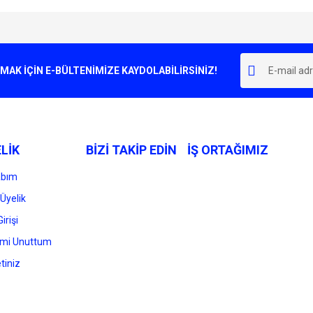
e diğer konularda yetersiz gördüğünüz noktaları öneri formunu kullanarak tarafımı
Bu ürüne ilk yorumu siz yapın!
r.
K İÇİN E-BÜLTENİMİZE KAYDOLABİLİRSİNİZ!
Yorum Yaz
LİK
BİZİ TAKİP EDİN
İŞ ORTAĞIMIZ
abım
Üyelik
irişi
Gönder
emi Unuttum
tiniz