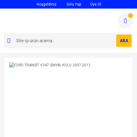
Hoşgeldiniz
Giriş Yap
Üye Ol
ARA