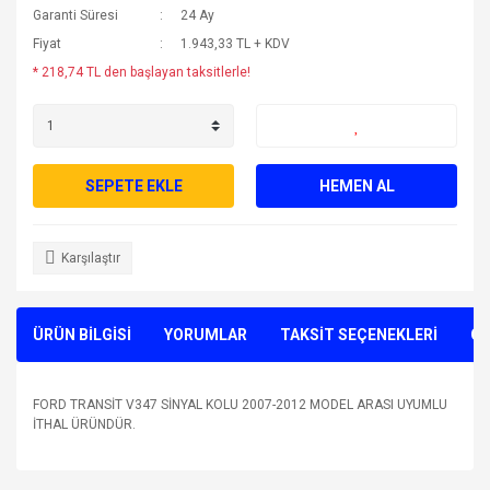
Garanti Süresi
24 Ay
Fiyat
1.943,33 TL + KDV
* 218,74 TL den başlayan taksitlerle!
SEPETE EKLE
HEMEN AL
Karşılaştır
ÜRÜN BİLGİSİ
YORUMLAR
TAKSİT SEÇENEKLERİ
ÖN
FORD TRANSİT V347 SİNYAL KOLU 2007-2012 MODEL ARASI UYUMLU
İTHAL ÜRÜNDÜR.
Bu ürünün fiyat bilgisi, resim, ürün açıklamalarında ve diğer