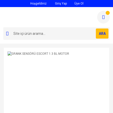
Hoşgeldiniz
Giriş Yap
Üye Ol
ARA