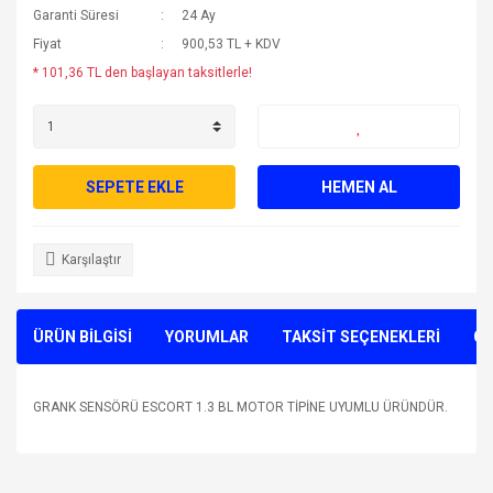
Garanti Süresi
24 Ay
Fiyat
900,53 TL + KDV
* 101,36 TL den başlayan taksitlerle!
SEPETE EKLE
HEMEN AL
Karşılaştır
ÜRÜN BİLGİSİ
YORUMLAR
TAKSİT SEÇENEKLERİ
ÖN
GRANK SENSÖRÜ ESCORT 1.3 BL MOTOR TİPİNE UYUMLU ÜRÜNDÜR.
Bu ürünün fiyat bilgisi, resim, ürün açıklamalarında ve diğer
konularda yetersiz gördüğünüz noktaları öneri formunu