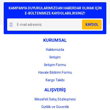
Bu ürüne ilk yorumu siz yapın!
kullanarak tarafımıza iletebilirsiniz.
Görüş ve önerileriniz için teşekkür ederiz.
KAMPANYA DUYURULARIMIZDAN HABERDAR OLMAK İÇİN
E-BÜLTENİMİZE KAYDOLABİLİRSİNİZ!
Yorum Yaz
Ürün resmi kalitesiz, bozuk veya görüntülenemiyor.
KAYDOL
Ürün açıklamasında eksik bilgiler bulunuyor.
Ürün bilgilerinde hatalar bulunuyor.
KURUMSAL
Ürün fiyatı diğer sitelerden daha pahalı.
Bu ürüne benzer farklı alternatifler olmalı.
Hakkımızda
İletişim
İletişim Formu
Havale Bildirim Formu
Gönder
Kargo Takibi
ALIŞVERİŞ
Mesafeli Satış Sözleşmesi
Gizlilik ve Güvenlik