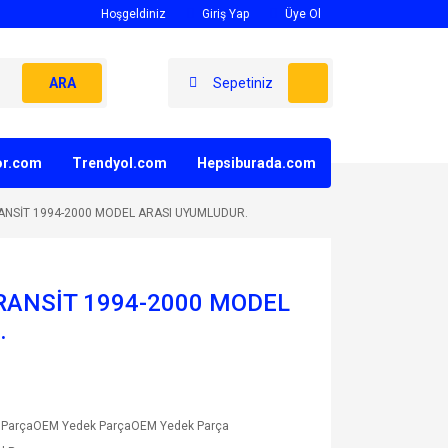
Hoşgeldiniz
Giriş Yap
Üye Ol
ARA
Sepetiniz
yor.com
Trendyol.com
Hepsiburada.com
ANSİT 1994-2000 MODEL ARASI UYUMLUDUR.
RANSİT 1994-2000 MODEL
.
 ParçaOEM Yedek ParçaOEM Yedek Parça