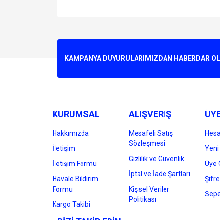
Bu ürünün fiyat bilgisi, resim, ürün açıklamalarında v
Görüş ve önerileriniz için teşekkür ederiz.
Ürün resmi kalitesiz, bozuk veya görüntülenemiyo
KAMPANYA DUYURULARIMIZDAN HABERDAR OLMA
Ürün açıklamasında eksik bilgiler bulunuyor.
Ürün bilgilerinde hatalar bulunuyor.
Ürün fiyatı diğer sitelerden daha pahalı.
Bu ürüne benzer farklı alternatifler olmalı.
KURUMSAL
ALIŞVERİŞ
ÜYE
Hakkımızda
Mesafeli Satış
Hes
Sözleşmesi
İletişim
Yeni 
Gizlilik ve Güvenlik
İletişim Formu
Üye G
İptal ve İade Şartları
Havale Bildirim
Şifr
Formu
Kişisel Veriler
Sepe
Politikası
Kargo Takibi