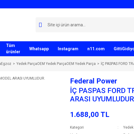
Tüm
Whatsapp
Instagram
n11.com
GittiGidi
ürünler
aEgzoz
Yedek ParçaOEM Yedek ParçaOEM Yedek Parça
İÇ PASPAS FORD TR
Federal Power
İÇ PASPAS FORD T
ARASI UYUMLUDUR
1.688,00 TL
Kategori
Yedek