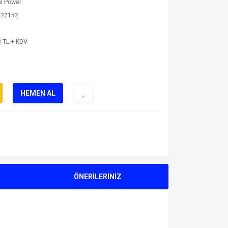
l Power
22152
 TL + KDV
HEMEN AL
ÖNERİLERİNİZ