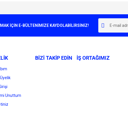
e diğer konularda yetersiz gördüğünüz noktaları öneri formunu kullanarak tarafımı
Bu ürüne ilk yorumu siz yapın!
r.
K İÇİN E-BÜLTENİMİZE KAYDOLABİLİRSİNİZ!
Yorum Yaz
LİK
BİZİ TAKİP EDİN
İŞ ORTAĞIMIZ
abım
Üyelik
irişi
Gönder
emi Unuttum
tiniz