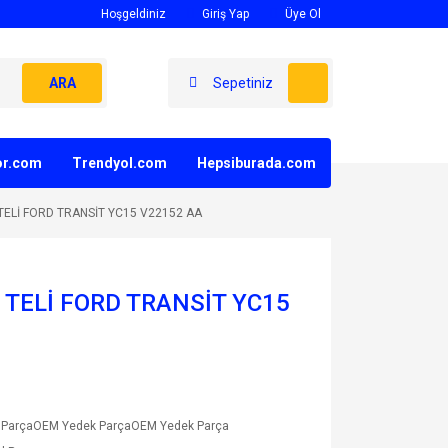
Hoşgeldiniz
Giriş Yap
Üye Ol
ARA
Sepetiniz
yor.com
Trendyol.com
Hepsiburada.com
 TELİ FORD TRANSİT YC15 V22152 AA
U TELİ FORD TRANSİT YC15
 ParçaOEM Yedek ParçaOEM Yedek Parça