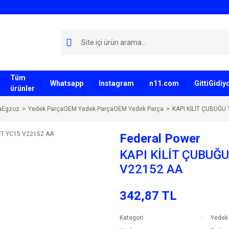
Tüm
Whatsapp
Instagram
n11.com
GittiGidi
ürünler
aEgzoz
Yedek ParçaOEM Yedek ParçaOEM Yedek Parça
KAPI KİLİT ÇUBUĞU
Federal Power
KAPI KİLİT ÇUBUĞ
V22152 AA
342,87 TL
Kategori
Yedek