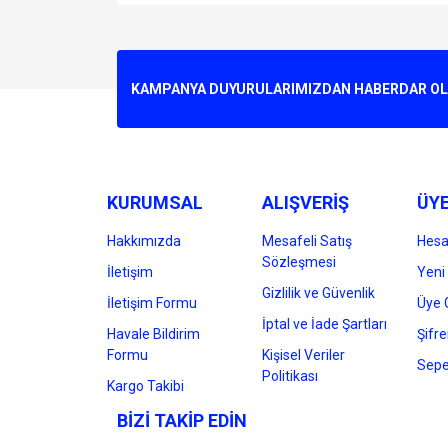
Bu ürünün fiyat bilgisi, resim, ürün açıklamalarında v
Görüş ve önerileriniz için teşekkür ederiz.
Ürün resmi kalitesiz, bozuk veya görüntülenemiyo
KAMPANYA DUYURULARIMIZDAN HABERDAR OLMA
Ürün açıklamasında eksik bilgiler bulunuyor.
Ürün bilgilerinde hatalar bulunuyor.
Ürün fiyatı diğer sitelerden daha pahalı.
Bu ürüne benzer farklı alternatifler olmalı.
KURUMSAL
ALIŞVERİŞ
ÜYE
Hakkımızda
Mesafeli Satış
Hes
Sözleşmesi
İletişim
Yeni 
Gizlilik ve Güvenlik
İletişim Formu
Üye G
İptal ve İade Şartları
Havale Bildirim
Şifr
Formu
Kişisel Veriler
Sepe
Politikası
Kargo Takibi
BİZİ TAKİP EDİN