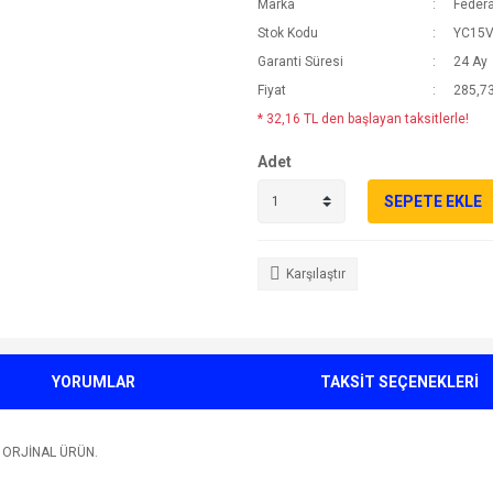
Marka
Federa
Stok Kodu
YC15V
Garanti Süresi
24 Ay
Fiyat
285,73
* 32,16 TL den başlayan taksitlerle!
Adet
SEPETE EKLE
Karşılaştır
YORUMLAR
TAKSİT SEÇENEKLERİ
I ORJİNAL ÜRÜN.