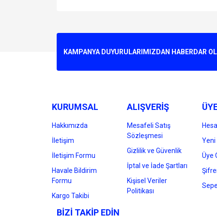
Bu ürünün fiyat bilgisi, resim, ürün açıklamalarında v
Görüş ve önerileriniz için teşekkür ederiz.
Ürün resmi kalitesiz, bozuk veya görüntülenemiyo
KAMPANYA DUYURULARIMIZDAN HABERDAR OLMA
Ürün açıklamasında eksik bilgiler bulunuyor.
Ürün bilgilerinde hatalar bulunuyor.
Ürün fiyatı diğer sitelerden daha pahalı.
Bu ürüne benzer farklı alternatifler olmalı.
KURUMSAL
ALIŞVERİŞ
ÜYE
Hakkımızda
Mesafeli Satış
Hes
Sözleşmesi
İletişim
Yeni 
Gizlilik ve Güvenlik
İletişim Formu
Üye G
İptal ve İade Şartları
Havale Bildirim
Şifr
Formu
Kişisel Veriler
Sepe
Politikası
Kargo Takibi
BİZİ TAKİP EDİN