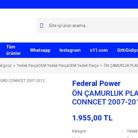
Tüm
Whatsapp
Instagram
n11.com
GittiGidi
ürünler
aEgzoz
Yedek ParçaOEM Yedek ParçaOEM Yedek Parça
ÖN ÇAMURLUK PLAS
Federal Power
ÖN ÇAMURLUK PLA
CONNCET 2007-20
1.955,00 TL
Kategori
Yedek