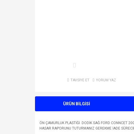
TAVSİYE ET
YORUM YAZ
ÜRÜN BİLGİSİ
ÖN ÇAMURLUK PLASTİĞİ DODİK SAĞ FORD CONNCET 200
HASAR RAPORUNU TUTURMANIZ GEREKME İADE SÜRECİNDE