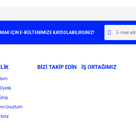
e diğer konularda yetersiz gördüğünüz noktaları öneri formunu kullanarak tarafımı
Bu ürüne ilk yorumu siz yapın!
r.
K İÇİN E-BÜLTENİMİZE KAYDOLABİLİRSİNİZ!
Yorum Yaz
LİK
BİZİ TAKİP EDİN
İŞ ORTAĞIMIZ
abım
Üyelik
irişi
Gönder
emi Unuttum
tiniz