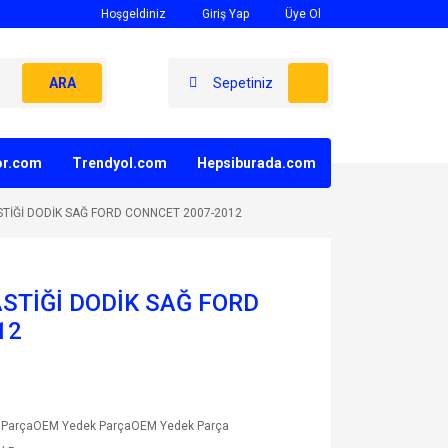
Hoşgeldiniz
Giriş Yap
Üye Ol
ARA
Sepetiniz
yor.com
Trendyol.com
Hepsiburada.com
TİĞİ DODİK SAĞ FORD CONNCET 2007-2012
STİĞİ DODİK SAĞ FORD
12
 ParçaOEM Yedek ParçaOEM Yedek Parça