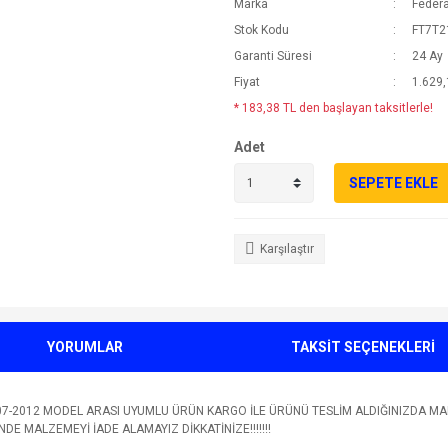
Marka
Federa
Stok Kodu
FT7T2
Garanti Süresi
24 Ay
Fiyat
1.629,
* 183,38 TL den başlayan taksitlerle!
Adet
SEPETE EKLE
Karşılaştır
YORUMLAR
TAKSİT SEÇENEKLERİ
7-2012 MODEL ARASI UYUMLU ÜRÜN KARGO İLE ÜRÜNÜ TESLİM ALDIĞINIZDA MA
 MALZEMEYİ İADE ALAMAYIZ DİKKATİNİZE!!!!!!!