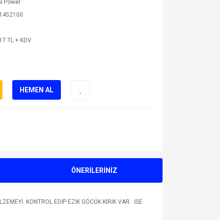
l Power
1452100
17 TL + KDV
HEMEN AL
ÖNERİLERİNİZ
LZEMEYİ KONTROL EDİP EZİK GÖCÜK KIRIK VAR İSE