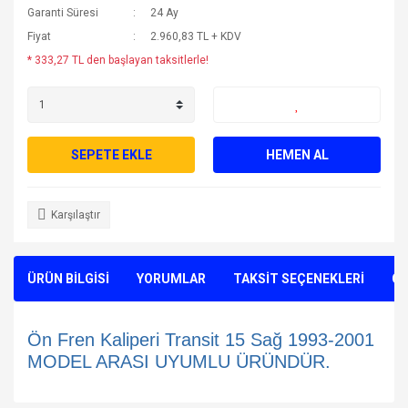
Garanti Süresi
24 Ay
Fiyat
2.960,83 TL + KDV
* 333,27 TL den başlayan taksitlerle!
SEPETE EKLE
HEMEN AL
Karşılaştır
ÜRÜN BİLGİSİ
YORUMLAR
TAKSİT SEÇENEKLERİ
ÖN
Ön Fren Kaliperi Transit 15 Sağ 1993-2001
MODEL ARASI UYUMLU ÜRÜNDÜR.