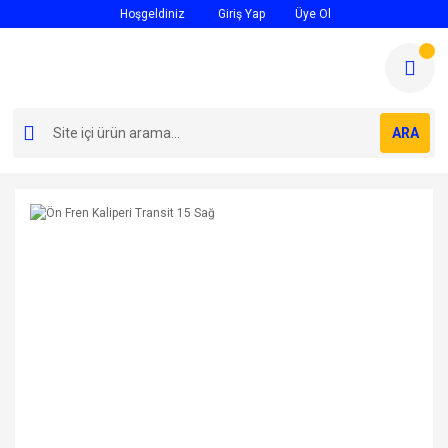
Hoşgeldiniz
Giriş Yap
Üye Ol
ARA