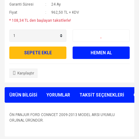
Garanti Süresi
24 Ay
Fiyat
962,50 TL + KDV
* 108,34 TL den başlayan taksitlerle!
SEPETE EKLE
HEMEN AL
Karşılaştır
ÜRÜN BİLGİSİ
YORUMLAR
TAKSİT SEÇENEKLERİ
ÖN
ÖN PANJUR FORD CONNCET 2009-2013 MODEL ARSI UYUMLU
ORJİNAL ÜRÜNDÜR.