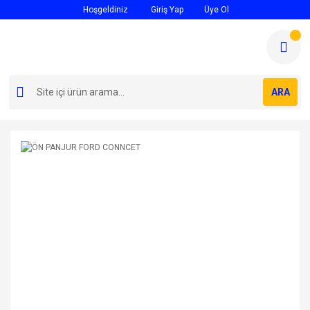
Hoşgeldiniz
Giriş Yap
Üye Ol
ARA