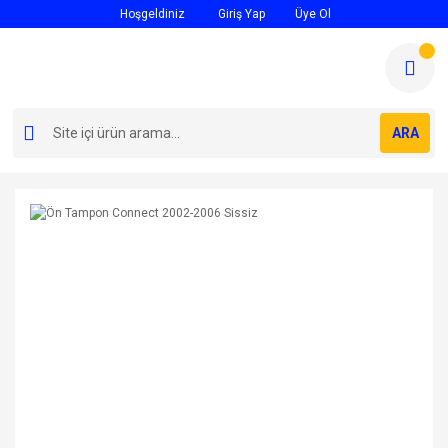
Hoşgeldiniz
Giriş Yap
Üye Ol
ARA