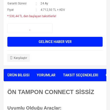
Garanti Süresi
24 Ay
Fiyat
4.712,50 TL + KDV
* 530,44 TL den başlayan taksitlerle!
GELİNCE HABER VER
Karşılaştır
ÜRÜN BİLGİSİ
YORUMLAR
TAKSİT SEÇENEKLERİ
ÖN
ÖN TAMPON CONNECT SİSSİZ
Uyumlu Olduğu Araçlar: