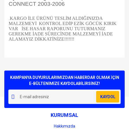
CONNECT 2003-2006
KARGO İLE ÜRÜNÜ TESLİM ALDIĞINIZDA
.
MALZEMEYİ KONTROL EDİP EZİK GÖCÜK KIRIK
VAR İSE HASAR RAPORUNU TUTURMANIZ
GEREKME İADE SÜRECİNDE MALZEMEYİ İADE
ALAMAYIZ DİKKATİNİZE!!!!!!!
Bu ürünün fiyat bilgisi, resim, ürün açıklamalarında ve diğer
konularda yetersiz gördüğünüz noktaları öneri formunu
Bu ürüne ilk yorumu siz yapın!
kullanarak tarafımıza iletebilirsiniz.
Görüş ve önerileriniz için teşekkür ederiz.
KAMPANYA DUYURULARIMIZDAN HABERDAR OLMAK İÇİN
E-BÜLTENİMİZE KAYDOLABİLİRSİNİZ!
Yorum Yaz
Ürün resmi kalitesiz, bozuk veya görüntülenemiyor.
KAYDOL
Ürün açıklamasında eksik bilgiler bulunuyor.
Ürün bilgilerinde hatalar bulunuyor.
KURUMSAL
Ürün fiyatı diğer sitelerden daha pahalı.
Bu ürüne benzer farklı alternatifler olmalı.
Hakkımızda