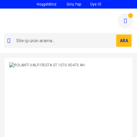
Hoşgeldiniz
Giriş Yap
Üye Ol
ARA