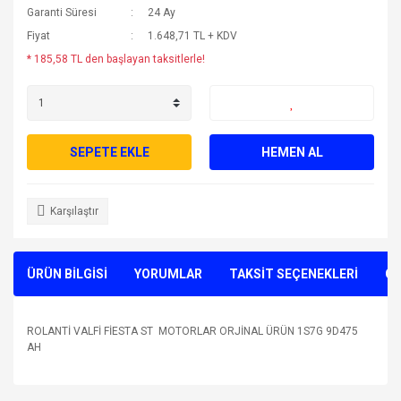
Garanti Süresi
24 Ay
Fiyat
1.648,71 TL + KDV
* 185,58 TL den başlayan taksitlerle!
SEPETE EKLE
HEMEN AL
Karşılaştır
ÜRÜN BİLGİSİ
YORUMLAR
TAKSİT SEÇENEKLERİ
ÖN
ROLANTİ VALFİ FİESTA ST MOTORLAR ORJİNAL ÜRÜN 1S7G 9D475
AH
Bu ürünün fiyat bilgisi, resim, ürün açıklamalarında ve diğer