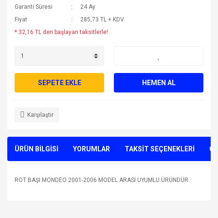
Garanti Süresi
24 Ay
Fiyat
285,73 TL + KDV
* 32,16 TL den başlayan taksitlerle!
SEPETE EKLE
HEMEN AL
Karşılaştır
ÜRÜN BİLGİSİ
YORUMLAR
TAKSİT SEÇENEKLERİ
ÖN
ROT BAŞI MONDEO 2001-2006 MODEL ARASI UYUMLU ÜRÜNDÜR.
Bu ürünün fiyat bilgisi, resim, ürün açıklamalarında ve diğer
konularda yetersiz gördüğünüz noktaları öneri formunu