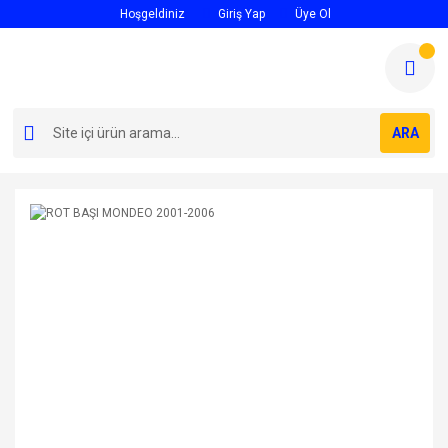
Hoşgeldiniz
Giriş Yap
Üye Ol
ARA