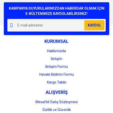
Bu ürüne ilk yorumu siz yapın!
kullanarak tarafımıza iletebilirsiniz.
Görüş ve önerileriniz için teşekkür ederiz.
KAMPANYA DUYURULARIMIZDAN HABERDAR OLMAK İÇİN
E-BÜLTENİMİZE KAYDOLABİLİRSİNİZ!
Yorum Yaz
Ürün resmi kalitesiz, bozuk veya görüntülenemiyor.
KAYDOL
Ürün açıklamasında eksik bilgiler bulunuyor.
Ürün bilgilerinde hatalar bulunuyor.
KURUMSAL
Ürün fiyatı diğer sitelerden daha pahalı.
Bu ürüne benzer farklı alternatifler olmalı.
Hakkımızda
İletişim
İletişim Formu
Havale Bildirim Formu
Gönder
Kargo Takibi
ALIŞVERİŞ
Mesafeli Satış Sözleşmesi
Gizlilik ve Güvenlik