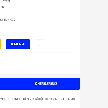
l Power
10R
83 TL + KDV
HEMEN AL
ÖNERİLERİNİZ
MEYİ KONTROL EDİP EZİK GÖCÜK KIRIK VAR İSE HASAR