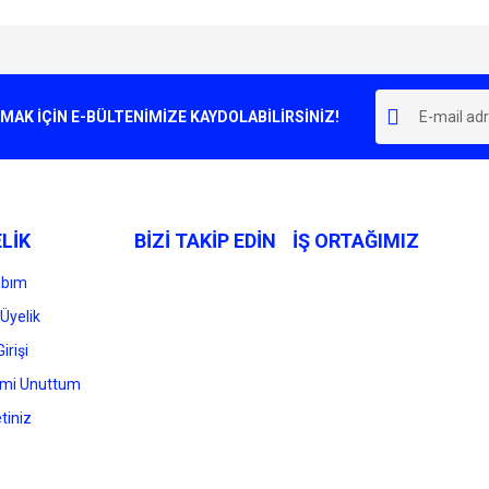
e diğer konularda yetersiz gördüğünüz noktaları öneri formunu kullanarak tarafımı
Bu ürüne ilk yorumu siz yapın!
r.
K İÇİN E-BÜLTENİMİZE KAYDOLABİLİRSİNİZ!
Yorum Yaz
LİK
BİZİ TAKİP EDİN
İŞ ORTAĞIMIZ
abım
Üyelik
irişi
Gönder
emi Unuttum
tiniz