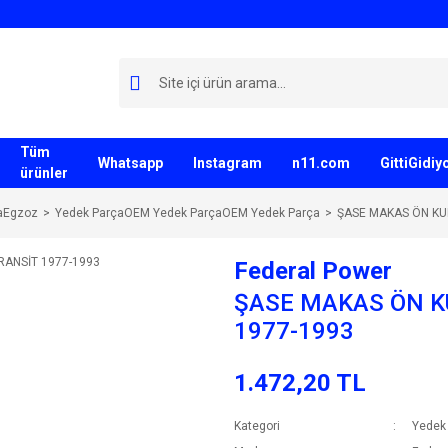
Tüm
Whatsapp
Instagram
n11.com
GittiGidi
ürünler
aEgzoz
Yedek ParçaOEM Yedek ParçaOEM Yedek Parça
ŞASE MAKAS ÖN KU
Federal Power
ŞASE MAKAS ÖN K
1977-1993
1.472,20 TL
Kategori
Yedek