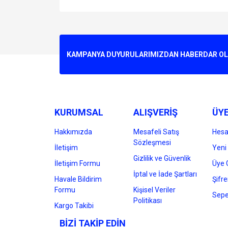
Bu ürünün fiyat bilgisi, resim, ürün açıklamalarında v
Görüş ve önerileriniz için teşekkür ederiz.
Ürün resmi kalitesiz, bozuk veya görüntülenemiyo
KAMPANYA DUYURULARIMIZDAN HABERDAR OLMA
Ürün açıklamasında eksik bilgiler bulunuyor.
Ürün bilgilerinde hatalar bulunuyor.
Ürün fiyatı diğer sitelerden daha pahalı.
Bu ürüne benzer farklı alternatifler olmalı.
KURUMSAL
ALIŞVERİŞ
ÜYE
Hakkımızda
Mesafeli Satış
Hes
Sözleşmesi
İletişim
Yeni 
Gizlilik ve Güvenlik
İletişim Formu
Üye G
İptal ve İade Şartları
Havale Bildirim
Şifr
Formu
Kişisel Veriler
Sepe
Politikası
Kargo Takibi
BİZİ TAKİP EDİN