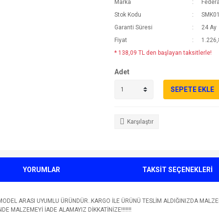
Marka
Federa
Stok Kodu
SMK0
Garanti Süresi
24 Ay
Fiyat
1.226,
* 138,09 TL den başlayan taksitlerle!
Adet
SEPETE EKLE
Karşılaştır
YORUMLAR
TAKSİT SEÇENEKLERİ
MODEL ARASI UYUMLU ÜRÜNDÜR..KARGO İLE ÜRÜNÜ TESLİM ALDIĞINIZDA MALZE
MALZEMEYİ İADE ALAMAYIZ DİKKATİNİZE!!!!!!!