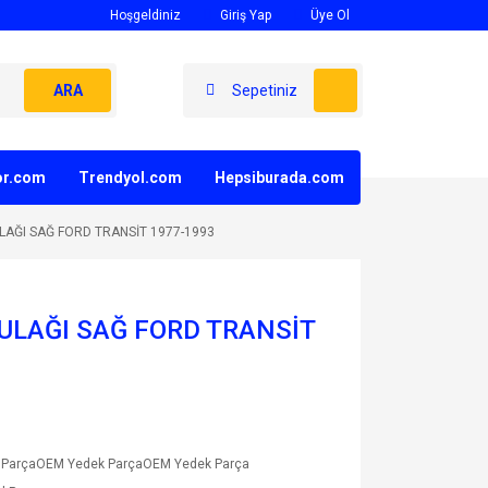
Hoşgeldiniz
Giriş Yap
Üye Ol
ARA
Sepetiniz
yor.com
Trendyol.com
Hepsiburada.com
LAĞI SAĞ FORD TRANSİT 1977-1993
ULAĞI SAĞ FORD TRANSİT
 ParçaOEM Yedek ParçaOEM Yedek Parça