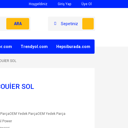
Hoşgeldiniz
Giriş Yap
Üye Ol
ARA
Sepetiniz
yor.com
Trendyol.com
Hepsiburada.com
OUİER SOL
OUİER SOL
 ParçaOEM Yedek ParçaOEM Yedek Parça
l Power