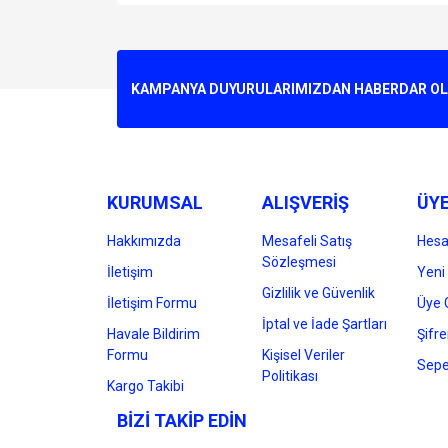
Bu ürünün fiyat bilgisi, resim, ürün açıklamalarında v
Görüş ve önerileriniz için teşekkür ederiz.
Ürün resmi kalitesiz, bozuk veya görüntülenemiyo
KAMPANYA DUYURULARIMIZDAN HABERDAR OLMA
Ürün açıklamasında eksik bilgiler bulunuyor.
Ürün bilgilerinde hatalar bulunuyor.
Ürün fiyatı diğer sitelerden daha pahalı.
Bu ürüne benzer farklı alternatifler olmalı.
KURUMSAL
ALIŞVERİŞ
ÜYE
Hakkımızda
Mesafeli Satış
Hes
Sözleşmesi
İletişim
Yeni 
Gizlilik ve Güvenlik
İletişim Formu
Üye G
İptal ve İade Şartları
Havale Bildirim
Şifr
Formu
Kişisel Veriler
Sepe
Politikası
Kargo Takibi
BİZİ TAKİP EDİN