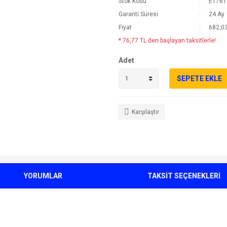
Stok Kodu
ET761
Garanti Süresi
24 Ay
Fiyat
682,03
* 76,77 TL den başlayan taksitlerle!
Adet
SEPETE EKLE
Karşılaştır
YORUMLAR
TAKSİT SEÇENEKLERİ