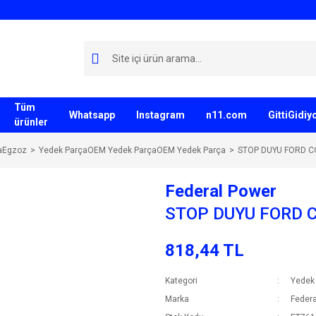
Tüm
Whatsapp
Instagram
n11.com
GittiGidi
ürünler
aEgzoz
Yedek ParçaOEM Yedek ParçaOEM Yedek Parça
STOP DUYU FORD C
Federal Power
STOP DUYU FORD C
818,44 TL
Kategori
Yedek
Marka
Federa