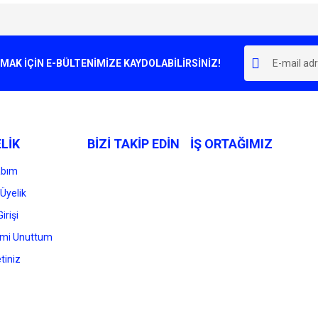
e diğer konularda yetersiz gördüğünüz noktaları öneri formunu kullanarak tarafımı
Bu ürüne ilk yorumu siz yapın!
r.
K İÇİN E-BÜLTENİMİZE KAYDOLABİLİRSİNİZ!
Yorum Yaz
LİK
BİZİ TAKİP EDİN
İŞ ORTAĞIMIZ
abım
Üyelik
irişi
Gönder
emi Unuttum
tiniz