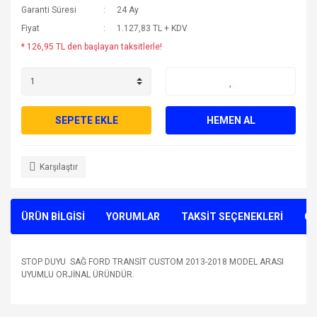
Garanti Süresi
24 Ay
Fiyat
1.127,83 TL + KDV
* 126,95 TL den başlayan taksitlerle!
SEPETE EKLE
HEMEN AL
Karşılaştır
ÜRÜN BİLGİSİ
YORUMLAR
TAKSİT SEÇENEKLERİ
ÖN
STOP DUYU SAĞ FORD TRANSİT CUSTOM 2013-2018 MODEL ARASI
UYUMLU ORJİNAL ÜRÜNDÜR.
Bu ürünün fiyat bilgisi, resim, ürün açıklamalarında ve diğer