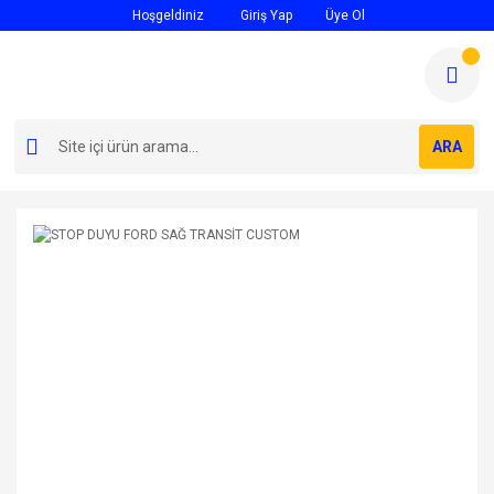
Hoşgeldiniz
Giriş Yap
Üye Ol
ARA