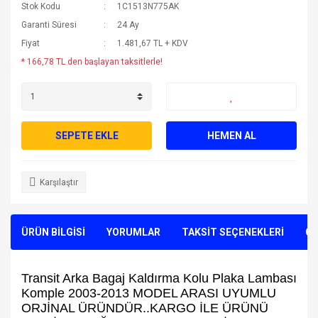
Stok Kodu
1C1513N775AK
Garanti Süresi
24 Ay
Fiyat
1.481,67 TL + KDV
* 166,78 TL den başlayan taksitlerle!
SEPETE EKLE
HEMEN AL
Karşılaştır
ÜRÜN BİLGİSİ
YORUMLAR
TAKSİT SEÇENEKLERİ
ÖN
Transit Arka Bagaj Kaldırma Kolu Plaka Lambası
Komple 2003-2013 MODEL ARASI UYUMLU
ORJİNAL ÜRÜNDÜR..KARGO İLE ÜRÜNÜ