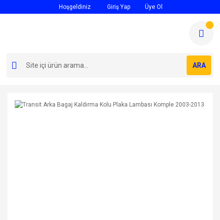
Hoşgeldiniz
Giriş Yap
Üye Ol
ARA