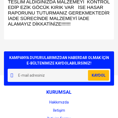
TESLİM ALDIĞINIZDA MALZEMEYİ KONTROL
EDİP EZİK GÖCÜK KIRIK VAR İSE HASAR
RAPORUNU TUTURMANIZ GEREKMEKTEDİR
İADE SÜRECİNDE MALZEMEYİ İADE
ALAMAYIZ DİKKATİNİZE!!!!!!!
Bu ürünün fiyat bilgisi, resim, ürün açıklamalarında ve diğer
konularda yetersiz gördüğünüz noktaları öneri formunu
Bu ürüne ilk yorumu siz yapın!
kullanarak tarafımıza iletebilirsiniz.
Görüş ve önerileriniz için teşekkür ederiz.
KAMPANYA DUYURULARIMIZDAN HABERDAR OLMAK İÇİN
E-BÜLTENİMİZE KAYDOLABİLİRSİNİZ!
Yorum Yaz
Ürün resmi kalitesiz, bozuk veya görüntülenemiyor.
KAYDOL
Ürün açıklamasında eksik bilgiler bulunuyor.
Ürün bilgilerinde hatalar bulunuyor.
KURUMSAL
Ürün fiyatı diğer sitelerden daha pahalı.
Bu ürüne benzer farklı alternatifler olmalı.
Hakkımızda
İletişim