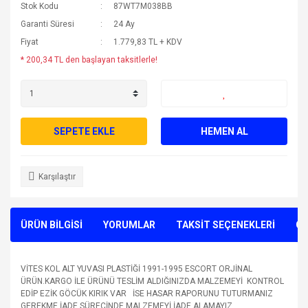
Stok Kodu
87WT7M038BB
Garanti Süresi
24 Ay
Fiyat
1.779,83 TL + KDV
* 200,34 TL den başlayan taksitlerle!
SEPETE EKLE
HEMEN AL
Karşılaştır
ÜRÜN BİLGİSİ
YORUMLAR
TAKSİT SEÇENEKLERİ
ÖN
VİTES KOL ALT YUVASI PLASTİĞİ 1991-1995 ESCORT ORJİNAL
ÜRÜN.KARGO İLE ÜRÜNÜ TESLİM ALDIĞINIZDA MALZEMEYİ KONTROL
EDİP EZİK GÖCÜK KIRIK VAR İSE HASAR RAPORUNU TUTURMANIZ
GEREKME İADE SÜRECİNDE MALZEMEYİ İADE ALAMAYIZ