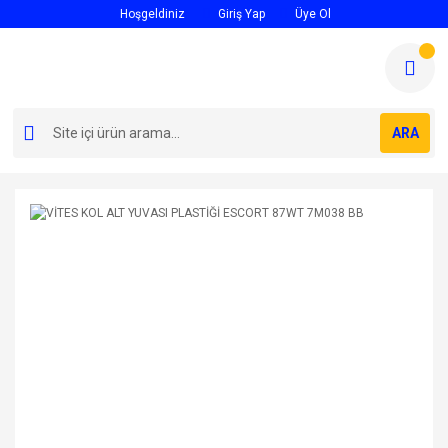
Hoşgeldiniz
Giriş Yap
Üye Ol
ARA