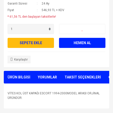
Garanti Süresi
24 Ay
Fiyat
546,93 TL + KDV
* 61,56 TL den başlayan taksitlerle!
SEPETE EKLE
HEMEN AL
Karşılaştır
ÜRÜN BİLGİSİ
YORUMLAR
TAKSİT SEÇENEKLERİ
ÖN
VİTES KOL ÜST KAPAĞI ESCORT 1994-2000MODEL ARASI ORJİNAL
ÜRÜNDÜR.
Bu ürünün fiyat bilgisi, resim, ürün açıklamalarında ve diğer