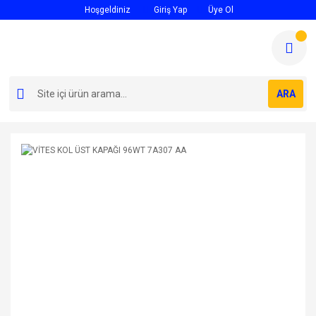
Hoşgeldiniz
Giriş Yap
Üye Ol
ARA